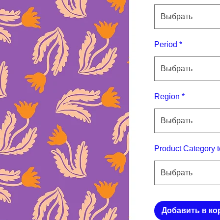
Выбрать
Period
*
Выбрать
Region
*
Выбрать
Product Category t
Выбрать
Добавить в ко