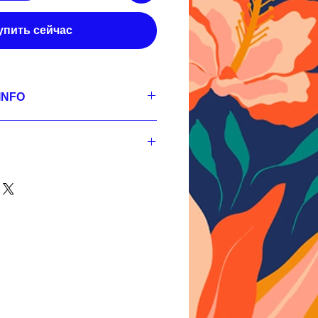
упить сейчас
INFO
se
300 dpi, RGB;
s,
300 dpi, RGB;
s,
nt
300 dpi, RGB.