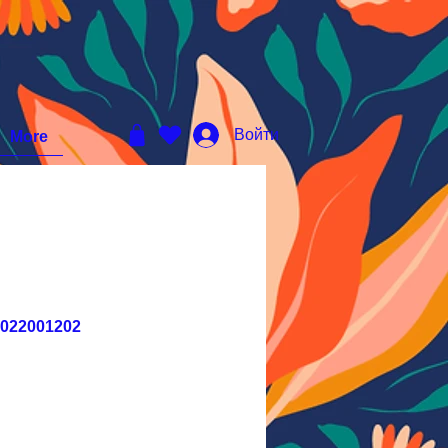
Войти
More
2022001202
на