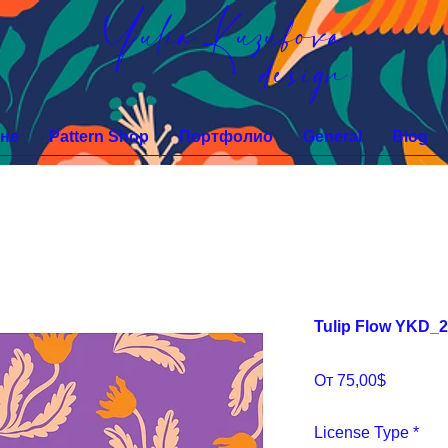
Yulia Kuzubova
design
не
Pattern Shop
Портфолио
General
Blog
Tulip Flow YKD_
Спецце
От
75,00$
License Type
*