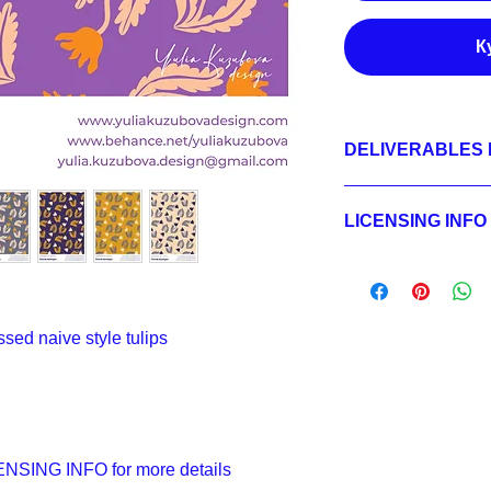
К
DELIVERABLES 
1.
Non-exclusive Licen
JPEG 3600x3600px, 
LICENSING INFO
2.
Exclusive License
AI, EPS 12x12 inche
Licensing Process
JPEG 3600x3600px, 
Licensing Terms
3.
Buyout
Licensing FAQ
AI, EPS 12x12 inche
Licensing Agreeme
JPEG 3600x3600px, 
ssed naive style tulips
SING INFO for more details