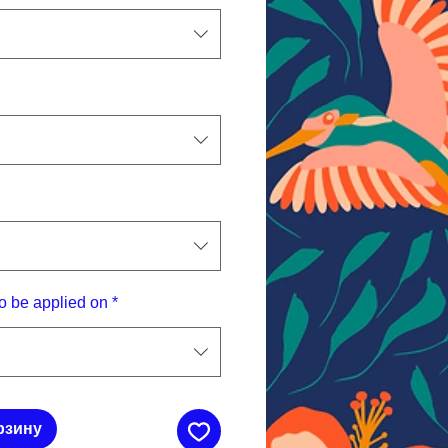
o be applied on
*
рзину